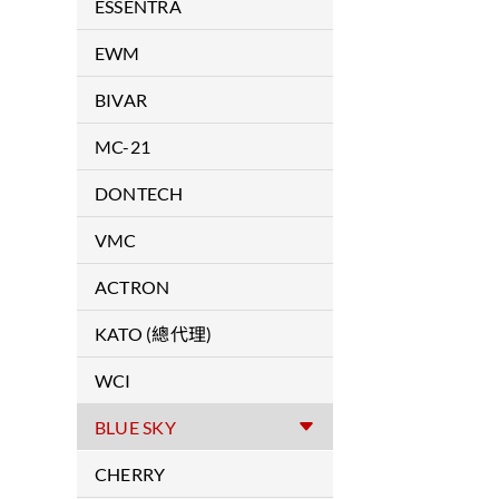
拉釘
ESSENTRA
拉帽
RICHCO / MOSS
EWM
安裝工具
焊接機
BIVAR
導光線材
MC-21
導光柱
複合材料
DONTECH
LED燈座組裝配件
Optical Substrates &
VMC
各式SMD-LED
Laminations
防震產品
ACTRON
各式LED
Optical Coatings
軍用滑軌 / 航空用滑軌
KATO (總代理)
LED照明模組
Colored Filters
無尾螺紋護套/安裝工具
WCI
各式LED支撐座
Conductive Coatings & Fine
Wire Meshes
COLDWORKING 增加孔周圍
PCB機械封裝配件
BLUE SKY
硬度
Dontech's VCF Series™
PCB電子封裝配件
軍規及航空扣件
CHERRY
Transparent Conductive Films