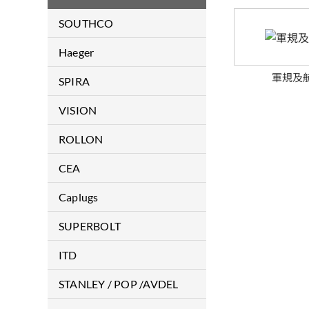
SOUTHCO
門鎖類
Haeger
緊固件
軍規及
Haeger
SPIRA
鉸鏈
EMI Gaskets & Shielding
VISION
顯示螢幕支臂
Products
雷射焊接機
ROLLON
把手
導軌
CEA
伺服器水冷散熱機構件解決方
案
ARC WELDING
Caplugs
PLASMA CUTTING
保護蓋/保護塞
SUPERBOLT
RESISTANCE WELDING
超級螺母
ITD
德國品牌醫療推車
STANLEY / POP /AVDEL