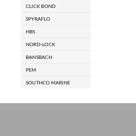
航空拉鉚釘及安裝拉槍
Special Application Products
CLICK BOND
Ancillary Products
膠合扣件
SPYRAFLO
ENHANCED DISPLAY
軸承
HBS
CD 電容式植釘機
NORD-LOCK
CDMi 數控電容式植釘機
安全環
BANSBACH
ISO 保溫釘植釘機
氣壓棒配件
PEM
SC/ARC 電弧式植釘機
基本型氣壓棒
自樁螺母
SOUTHCO MARINE
半自動植釘機
不銹鋼型氣壓棒
自樁螺絲
遊艇專用組件
CNC 自動化植釘機
鎖定型氣壓棒
自樁螺柱
手動植釘槍
牽引式氣壓棒
浮動螺絲
半自動植釘槍
牽引式固定氣壓棒
PCB/SMT 專用區
CNC 自動植釘槍
埋入銅柱