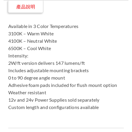
產品說明
Available in 3 Color Temperatures
3100K – Warm White
4100K – Neutral White
6500K – Cool White
Intensity:
2W/ft version delivers 147 lumens/ft
Includes adjustable mounting brackets
0 to 90 degree angle mount
Adhesive foam pads included for flush mount option
Weather resistant
12v and 24v Power Supplies sold separately
Custom length and configurations available