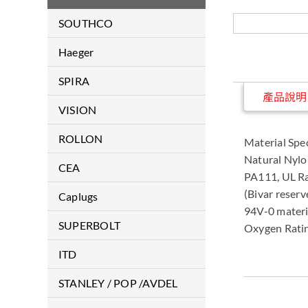
SOUTHCO
門鎖類
Haeger
緊固件
Haeger
SPIRA
產品說明
鉸鏈
EMI Gaskets & Shielding
VISION
顯示螢幕支臂
Products
雷射焊接機
ROLLON
Material Spec
把手
Natural Nyl
導軌
CEA
伺服器水冷散熱機構件解決方
PA111, UL R
案
ARC WELDING
(Bivar reserv
Caplugs
94V-0 materi
PLASMA CUTTING
保護蓋/保護塞
SUPERBOLT
Oxygen Rati
RESISTANCE WELDING
超級螺母
ITD
德國品牌醫療推車
STANLEY / POP /AVDEL