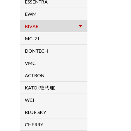
拉釘
ESSENTRA
拉帽
RICHCO / MOSS
EWM
安裝工具
焊接機
BIVAR
導光線材
MC-21
導光柱
複合材料
DONTECH
LED燈座組裝配件
Optical Substrates &
VMC
各式SMD-LED
Laminations
防震產品
ACTRON
各式LED
Optical Coatings
軍用滑軌 / 航空用滑軌
KATO (總代理)
LED照明模組
Colored Filters
無尾螺紋護套/安裝工具
WCI
各式LED支撐座
Conductive Coatings & Fine
Wire Meshes
COLDWORKING 增加孔周圍
PCB機械封裝配件
BLUE SKY
硬度
Dontech's VCF Series™
PCB電子封裝配件
軍規及航空扣件
CHERRY
Transparent Conductive Films