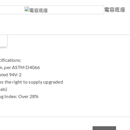
電容底座
ifications:
on, per ASTM D4066
ated 94V-2
es the right to supply upgraded
als)
ng Index: Over 28%