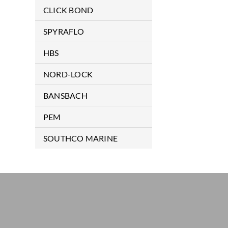
航空拉鉚釘及安裝拉槍
Special Application Products
CLICK BOND
Ancillary Products
膠合扣件
SPYRAFLO
ENHANCED DISPLAY
軸承
HBS
CD 電容式植釘機
NORD-LOCK
CDMi 數控電容式植釘機
安全環
BANSBACH
ISO 保溫釘植釘機
氣壓棒配件
PEM
SC/ARC 電弧式植釘機
基本型氣壓棒
自樁螺母
SOUTHCO MARINE
半自動植釘機
不銹鋼型氣壓棒
自樁螺絲
遊艇專用組件
CNC 自動化植釘機
鎖定型氣壓棒
自樁螺柱
手動植釘槍
牽引式氣壓棒
浮動螺絲
半自動植釘槍
牽引式固定氣壓棒
PCB/SMT 專用區
CNC 自動植釘槍
埋入銅柱