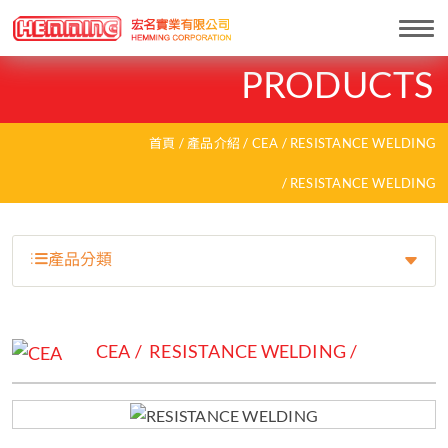
Togg
navi
PRODUCTS
首頁
產品介紹
CEA
RESISTANCE WELDING
RESISTANCE WELDING
產品分類
CEA
RESISTANCE WELDING